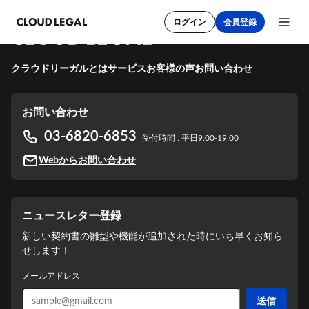
ログイン
会員登録
クラウドリーガルとは
サービス
お客様の声
お問い合わせ
お問い合わせ
03-6820-6853
新規会員登録
受付時間 : 平日9:00-19:00
Webからお問い合わせ
メールアドレス
ニュースレター登録
パスワード
新しい契約書の雛型や機能が追加された時にいち早くお知ら
せします！
メールアドレス
利用規約
をご確認ください。
送信