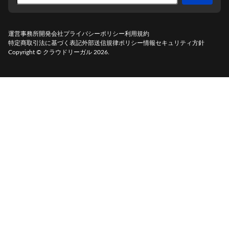
利用規約に同意して登録
運営事務所
開発会社
プライバシーポリシー
利用規約
もしくは以下の方法で
登録
してください
特定商取引法に基づく表記
外部送信規律ポリシー
情報セキュリティ方針
Copyright ©
クラウドリーガル
2026
.
Google
シングルサインオン (SSO)
すでにアカウントをお持ちの方は
こちら