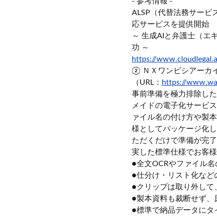
- 参考情報 -
ALSP（代替法務サー
応サービスを提供開始
～ 生成AIと弁護士（
功 ～
https://www.cloudlegal.
② ＮＸワンビシアーカイ
（URL：
https://www.wa
事前準備を極力排除した
メイドの電子化サービス
ァイル名の付け方や製本
様としてパッケージ化し
ただくだけで準備が完了
実した標準仕様でお客様
●全文OCRやファイル
●仕分け・リスト化など
●クリップは取り外して
●製本資料も裁断せず、
●標準で納品データにタ