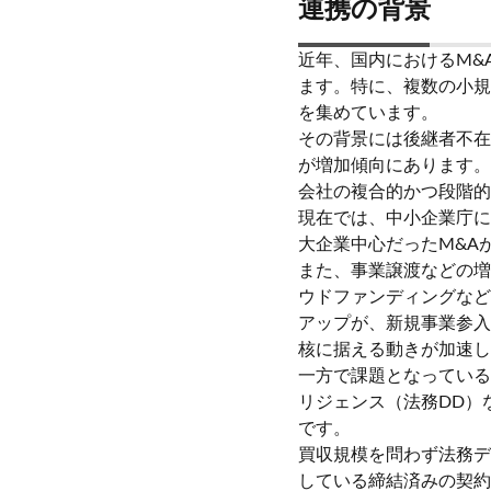
連携の背景
近年、国内におけるM&
ます。特に、複数の小規
を集めています。
その背景には後継者不在
が増加傾向にあります。
会社の複合的かつ段階的
現在では、中小企業庁に
大企業中心だったM&A
また、事業譲渡などの増
ウドファンディングなど
アップが、新規事業参入
核に据える動きが加速し
一方で課題となっている
リジェンス（法務DD）
です。
買収規模を問わず法務デ
している締結済みの契約