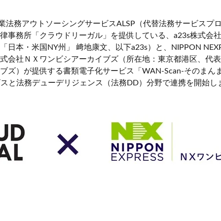
：企業法務アウトソーシングサービスALSP（代替法務サービス
律事務所「クラウドリーガル」を提供している、a23s株式会
本・米国NY州」 﨑地康文、以下a23s）と、NIPPON NEX
式会社ＮＸワンビシアーカイブズ（所在地：東京都港区、代表
ブズ）が提供する書類電子化サービス「WAN-Scan-そのまん
サービスと法務デューデリジェンス（法務DD）分野で連携を開始し