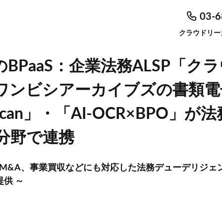
03-6
クラウドリー
のBPaaS：企業法務ALSP「ク
ワンビシアーカイブズの書類電
can」・「AI-OCR×BPO」
分野で連携
模M&A、事業買収などにも対応した法務デューデリジェン
提供 ～