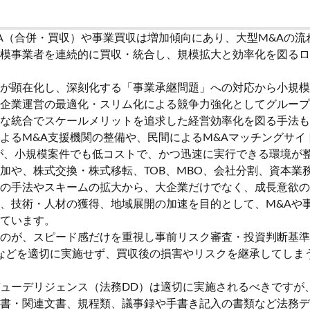
A（合併・買収）や事業買収は増加傾向にあり、大型M&Aの流
模事業者を連続的に買収・統合し、規模拡大と効率化を図るロ
が顕在化し、深刻化する「事業承継問題」への対応から小規模
企業運営の最適化・スリム化による競争力強化としてグループ
な統合でスケールメリットを追求した経営効率化を図る手法も
よるM&A支援機関の整備や、民間によるM&Aマッチングサイ
が、小規模案件でも低コストで、かつ迅速に実行できる環境が
加や、株式交換・株式移転、TOB、MBO、会社分割、資本業
の手法やスキームの拡大から、大企業だけでなく、成長意欲の
、技術・人材の獲得、地域展開の加速を目的として、M&Aや
ています。
のが、スピード感だけを重視し事前リスク審査・投資判断基準
などを適切に実施せず、買収後の損害やリスクを継承してしま
ューデリジェンス（法務DD）は適切に実施されるべきですが
書・関連文書、規程類、議事録や手書き記入の書類など法務デ