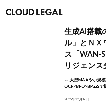
生成AI搭載
ル」とＮＸ
ス「WAN-S
リジェンス
～ 大型M&Aや小規
OCR×BPO×BPaaSで
2025年12月16日