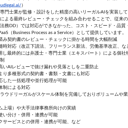
udlegal.ai/
）
専門士業が監修・設計をした精度の高いリーガルAIを実装し
による最終レビュー・チェックを組み合わせることで、従来の
法務DD）では対応ができなかった、コスト・スピード・品質
Business Process as a Service）として提供しています。
済み契約書のレビュー・チェックに掛かる時間を大幅削減
随時対応（改正下請法、フリーランス新法、労働基準改正、な
活用し最終的には弁護士・専門士業（エキスパート）による個社
制
高いAIレビューで抜け漏れや見落としを二重防止
より多種形式の契約書・書類・文書にも対応
応した一括処理や並行処理が可能
体制による対応
るクラウドリーガルがスケール体制を完備しておりボリュームや
ム上場）や大手法律事務所向けの実績
使い分け・併用・連携が可能
クサービスとの併用・連携が可能、など