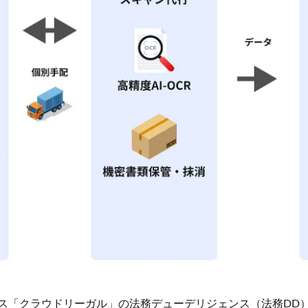
利用規約に同意して登録
もしくは以下の方法で
登録
してください
Google
シングルサインオン (SSO)
すでにアカウントをお持ちの方は
こちら
ービス「クラウドリーガル」の法務デューデリジェンス（法務DD