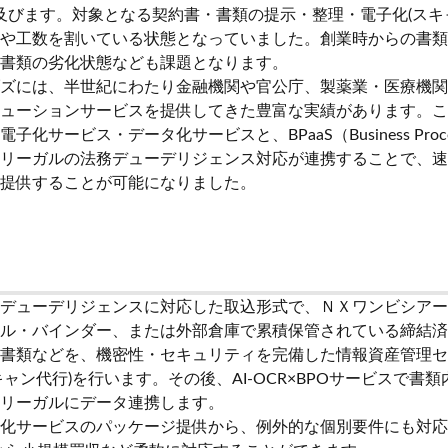
及びます。対象となる契約書・書類の提示・整理・電子化(スキ
や工数を割いている状態となっていました。創業時からの書類
書類の劣化状態なども課題となります。
ズには、半世紀にわたり金融機関や官公庁、製薬業・医療機関
ューションサービスを提供してきた豊富な実績があります。こ
ービス・データ化サービスと、BPaaS（Business Process a
リーガルの法務デューデリジェンス対応が連携することで、速
提供することが可能になりました。
デューデリジェンスに対応した取込形式で、ＮＸワンビシアー
ル・バインダー、または外部倉庫で累積保管されている締結済
書類などを、機密性・セキュリティを完備した情報資産管理セ
ャン代行)を行います。その後、AI-OCR×BPOサービスで書
リーガルにデータ連携します。
化サービスのパッケージ提供から、例外的な個別要件にも対応