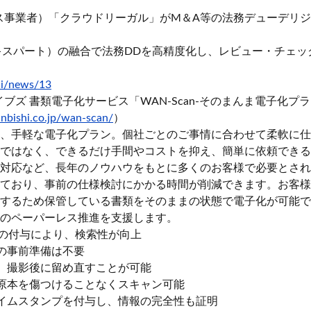
ビス事業者）「クラウドリーガル」がM＆A等の法務デューデリ
エキスパート）の融合で法務DDを高精度化し、レビュー・チェ
ai/news/13
ブズ 書類電子化サービス「WAN-Scan-そのまんま電子化プラ
nbishi.co.jp/wan-scan/
）
、手軽な電子化プラン。個社ごとのご事情に合わせて柔軟に仕
ではなく、できるだけ手間やコストを抑え、簡単に依頼できる
対応など、長年のノウハウをもとに多くのお客様で必要とされ
ており、事前の仕様検討にかかる時間が削減できます。お客様
するため保管している書類をそのままの状態で電子化が可能で
のペーパーレス推進を支援します。
名の付与により、検索性が向上
の事前準備は不要
、撮影後に留め直すことが可能
原本を傷つけることなくスキャン可能
イムスタンプを付与し、情報の完全性も証明