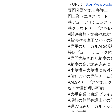
（URL：
https://www.clo
専門分野である弁護士・
門士業（エキスパート）
務デューデリジェンス（
務クラウドサービスをBPaaS（
●関連書類・文書や締結
●新法や法改正などへの
●専用のリーガルAIを
接レビュー・チェック体
●専門実装された精度の
●精度の高い読み込みに
●小規模～大規模にも対
●個社ごとの専任チーム
●ALSPサービスであ
なく大量処理が可能
●大手企業（東証プライ
●現行の顧問弁護士との
●導入済みリーガルテッ