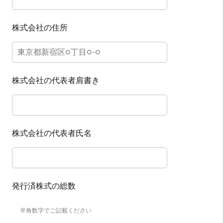
利用規約に同意して登録
株式会社の住所
もしくは以下の方法で
登録
してください
Google
株式会社の代表者肩書き
シングルサインオン (SSO)
すでにアカウントをお持ちの方は
こちら
株式会社の代表者氏名
発行済株式の総数
半角数字でご記載ください