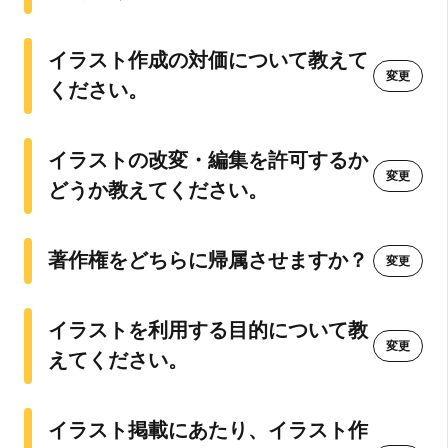
利用規約に同意して登録
イラスト作成の対価について教えて
もしくは以下の方法で
登録
してください
変更
ください。
Google
イラストの改変・編集を許可するか
変更
どうか教えてください。
シングルサインオン (SSO)
すでにアカウントをお持ちの方は
こちら
著作権をどちらに帰属させますか？
変更
イラストを利用する目的について教
変更
えてください。
イラスト掲載にあたり、イラスト作